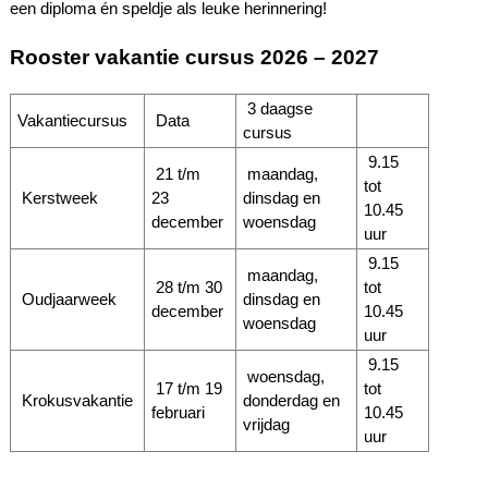
een diploma én speldje als leuke herinnering!
Rooster vakantie cursus 2026 – 2027
3 daagse
Vakantiecursus
Data
cursus
9.15
21 t/m
maandag,
tot
Kerstweek
23
dinsdag en
10.45
december
woensdag
uur
9.15
maandag,
28 t/m 30
tot
Oudjaarweek
dinsdag en
december
10.45
woensdag
uur
9.15
woensdag,
17 t/m 19
tot
Krokusvakantie
donderdag en
februari
10.45
vrijdag
uur