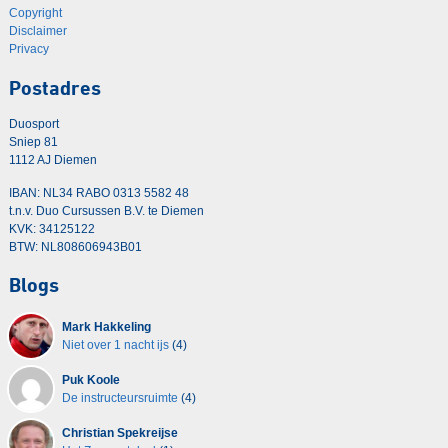
Copyright
Disclaimer
Privacy
Postadres
Duosport
Sniep 81
1112 AJ Diemen
IBAN: NL34 RABO 0313 5582 48
t.n.v. Duo Cursussen B.V. te Diemen
KVK: 34125122
BTW: NL808606943B01
Blogs
Mark Hakkeling
Niet over 1 nacht ijs
(4)
Puk Koole
De instructeursruimte
(4)
Christian Spekreijse