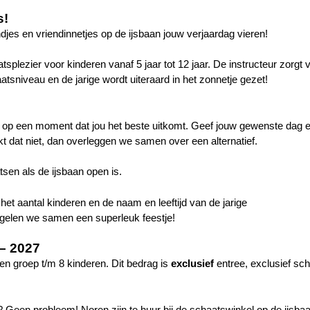
s!
jes en vriendinnetjes op de ijsbaan jouw verjaardag vieren!
tsplezier voor kinderen vanaf 5 jaar tot 12 jaar. De instructeur zorgt 
atsniveau en de jarige wordt uiteraard in het zonnetje gezet!
ts op een moment dat jou het beste uitkomt. Geef jouw gewenste dag en
ukt dat niet, dan overleggen we samen over een alternatief.
atsen als de ijsbaan open is.
et aantal kinderen en de naam en leeftijd van de jarige
egelen we samen een superleuk feestje!
 – 2027
en groep t/m 8 kinderen. Dit bedrag is
exclusief
entree, exclusief sc
Geen probleem! Noren zijn te huur bij de schaatswinkel op de ijsbaa