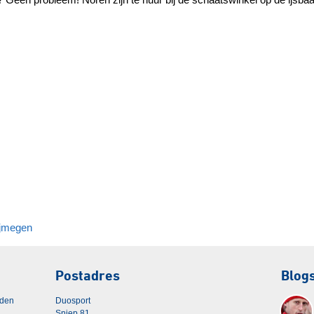
ijmegen
Postadres
Blog
rden
Duosport
Sniep 81