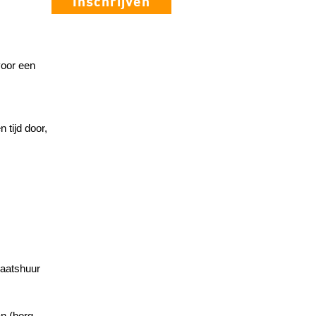
Inschrijven
voor een
 tijd door,
haatshuur
n (borg