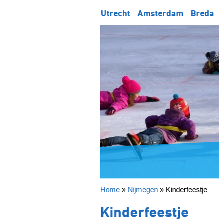
Utrecht
Amsterdam
Breda
Home
»
Nijmegen
»
Kinderfeestje
Kinderfeestje