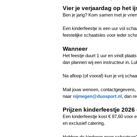
Vier je verjaardag op het ij
Ben je jarig? Kom samen met je vriend
Een kinderfeestje is een uur vol schaa
feestelijke schaatsles voor ieder scha
Wanneer
Het feestje duurt 1 uur en vindt plaa
dan plannen wij een instructeur in. L
Na afloop (of vooraf) kun je vrij scha
Mail jouw wensen, contactgegevens, h
naar
nijmegen@duosport.nl
, dan r
Prijzen kinderfeestje 2026
Een kinderfeestje kost € 87,60 voor e
en exclusief catering.
Hebben de kinderen geen schaatsen? 