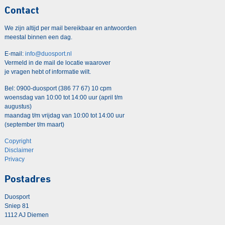
Contact
We zijn altijd per mail bereikbaar en antwoorden
meestal binnen een dag.
E-mail:
info@duosport.nl
Vermeld in de mail de locatie waarover
je vragen hebt of informatie wilt.
Bel: 0900-duosport (386 77 67) 10 cpm
woensdag van 10:00 tot 14:00 uur (april t/m
augustus)
maandag t/m vrijdag van 10:00 tot 14:00 uur
(september t/m maart)
Copyright
Disclaimer
Privacy
Postadres
Duosport
Sniep 81
1112 AJ Diemen