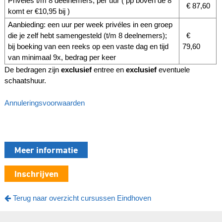
Priveles t/m 8 deelnemers, per uur ( pp boven de 8
€ 87,60
komt er €10,95 bij )
Aanbieding: een uur per week privéles in een groep
die je zelf hebt samengesteld (t/m 8 deelnemers);
€
bij boeking van een reeks op een vaste dag en tijd
79,60
van minimaal 9x, bedrag per keer
De bedragen zijn
exclusief
entree en
exclusief
eventuele
schaatshuur.
Annuleringsvoorwaarden
Meer informatie
Inschrijven
Terug naar overzicht cursussen Eindhoven