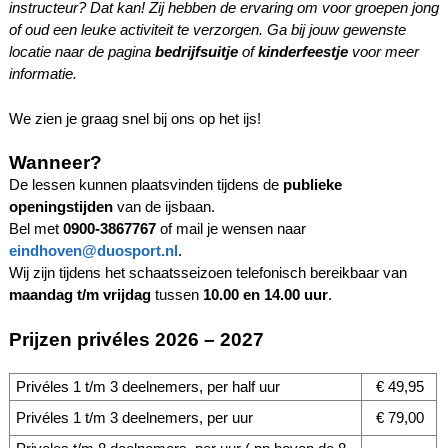
instructeur? Dat kan! Zij hebben de ervaring om voor groepen jong
of oud een leuke activiteit te verzorgen. Ga bij jouw gewenste
locatie naar de pagina
bedrijfsuitje
of
kinderfeestje
voor meer
informatie.
We zien je graag snel bij ons op het ijs!
Wanneer?
De lessen kunnen plaatsvinden tijdens de
publieke
openingstijden
van de ijsbaan.
Bel met
0900-3867767
of mail je wensen naar
eindhoven@duosport.nl
.
Wij zijn tijdens het schaatsseizoen telefonisch bereikbaar van
maandag t/m vrijdag
tussen
10.00 en 14.00 uur
.
Prijzen privéles 2026 – 2027
Privéles 1 t/m 3 deelnemers, per half uur
€ 49,95
Privéles 1 t/m 3 deelnemers, per uur
€ 79,00