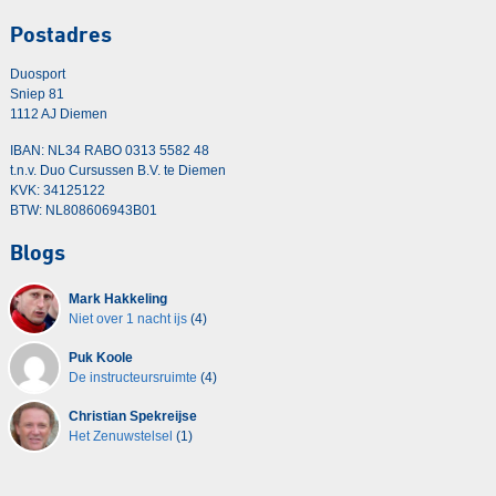
Postadres
Duosport
Sniep 81
1112 AJ Diemen
IBAN: NL34 RABO 0313 5582 48
t.n.v. Duo Cursussen B.V. te Diemen
KVK: 34125122
BTW: NL808606943B01
Blogs
Mark Hakkeling
Niet over 1 nacht ijs
(4)
Puk Koole
De instructeursruimte
(4)
Christian Spekreijse
Het Zenuwstelsel
(1)