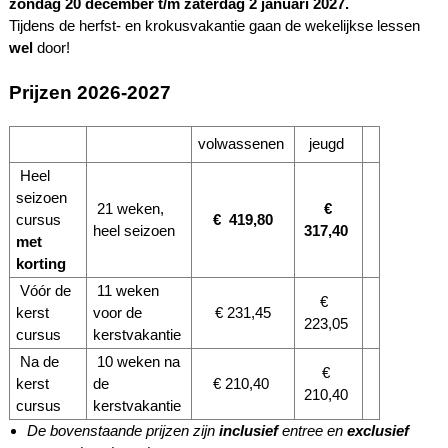
zondag 20 december t/m zaterdag 2 januari 2027.
Tijdens de herfst- en krokusvakantie gaan de wekelijkse lessen
wel
door!
Prijzen 2026-2027
volwassenen
jeugd
Heel
seizoen
21 weken,
€
cursus
€ 419,80
heel seizoen
317,40
met
korting
Vóór de
11 weken
€
kerst
voor de
€ 231,45
223,05
cursus
kerstvakantie
Na de
10 weken na
€
kerst
de
€ 210,40
210,40
cursus
kerstvakantie
De bovenstaande prijzen zijn
inclusief
entree en
exclusief