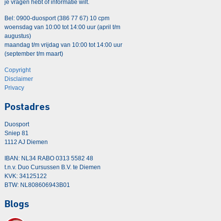
je vragen hebt of informatie wilt.
Bel: 0900-duosport (386 77 67) 10 cpm
woensdag van 10:00 tot 14:00 uur (april t/m
augustus)
maandag t/m vrijdag van 10:00 tot 14:00 uur
(september t/m maart)
Copyright
Disclaimer
Privacy
Postadres
Duosport
Sniep 81
1112 AJ Diemen
IBAN: NL34 RABO 0313 5582 48
t.n.v. Duo Cursussen B.V. te Diemen
KVK: 34125122
BTW: NL808606943B01
Blogs