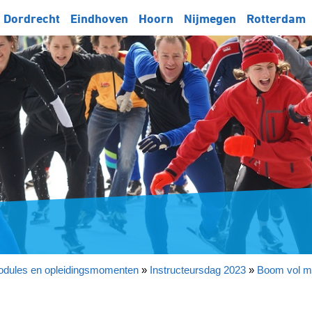
Dordrecht
Eindhoven
Hoorn
Nijmegen
Rotterdam
dules en opleidingsmomenten
»
Instructeursdag 2023
»
Boom vol m