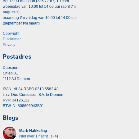
Bel: 0900-duosport (386 77 67) 10 cpm
woensdag van 10:00 tot 14:00 uur (april t/m
augustus)
maandag t/m vrijdag van 10:00 tot 14:00 uur
(september t/m maart)
Copyright
Disclaimer
Privacy
Postadres
Duosport
Sniep 81
1112 AJ Diemen
IBAN: NL34 RABO 0313 5582 48
t.n.v. Duo Cursussen B.V. te Diemen
KVK: 34125122
BTW: NL808606943B01
Blogs
Mark Hakkeling
Niet over 1 nacht ijs
(4)