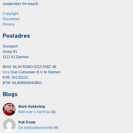
(september t/m maart)
Copyright
Disclaimer
Privacy
Postadres
Duosport
Sniep 81
1112 AJ Diemen
IBAN: NL34 RABO 0313 5582 48
t.n.v. Duo Cursussen B.V. te Diemen
KVK: 34125122
BTW: NL808606943B01
Blogs
Mark Hakkeling
Niet over 1 nacht ijs
(4)
Puk Koole
De instructeursruimte
(4)