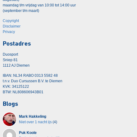
maandag t/m vrijdag van 10:00 tot 14:00 uur
(september t/m maart)
Copyright
Disclaimer
Privacy
Postadres
Duosport
Sniep 81
1112 AJ Diemen
IBAN: NL34 RABO 0313 5582 48
t.n.v. Duo Cursussen B.V. te Diemen
KVK: 34125122
BTW: NL808606943B01
Blogs
Mark Hakkeling
Niet over 1 nacht ijs
(4)
Puk Koole