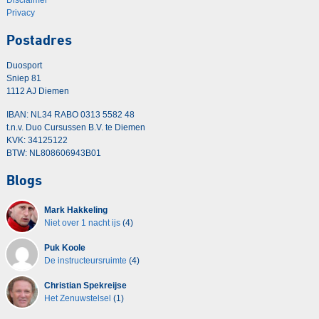
Privacy
Postadres
Duosport
Sniep 81
1112 AJ Diemen
IBAN: NL34 RABO 0313 5582 48
t.n.v. Duo Cursussen B.V. te Diemen
KVK: 34125122
BTW: NL808606943B01
Blogs
Mark Hakkeling
Niet over 1 nacht ijs
(4)
Puk Koole
De instructeursruimte
(4)
Christian Spekreijse
Het Zenuwstelsel
(1)