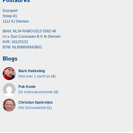
Postadres
Duosport
Sniep 81
1112 AJ Diemen
IBAN: NL34 RABO 0313 5582 48
t.n.v. Duo Cursussen B.V. te Diemen
KVK: 34125122
BTW: NL808606943B01
Blogs
Mark Hakkeling
Niet over 1 nacht ijs
(4)
Puk Koole
De instructeursruimte
(4)
Christian Spekreijse
Het Zenuwstelsel
(1)