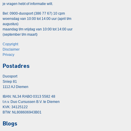
je vragen hebt of informatie wilt.
Bel: 0900-duosport (386 77 67) 10 cpm
woensdag van 10:00 tot 14:00 uur (april t/m
augustus)
maandag t/m vrijdag van 10:00 tot 14:00 uur
(september t/m maart)
Copyright
Disclaimer
Privacy
Postadres
Duosport
Sniep 81
1112 AJ Diemen
IBAN: NL34 RABO 0313 5582 48
t.n.v. Duo Cursussen B.V. te Diemen
KVK: 34125122
BTW: NL808606943B01
Blogs