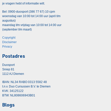
je vragen hebt of informatie wilt.
Bel: 0900-duosport (386 77 67) 10 cpm
woensdag van 10:00 tot 14:00 uur (april t/m
augustus)
maandag t/m vrijdag van 10:00 tot 14:00 uur
(september t/m maart)
Copyright
Disclaimer
Privacy
Postadres
Duosport
Sniep 81
1112 AJ Diemen
IBAN: NL34 RABO 0313 5582 48
t.n.v. Duo Cursussen B.V. te Diemen
KVK: 34125122
BTW: NL808606943B01
Blogs