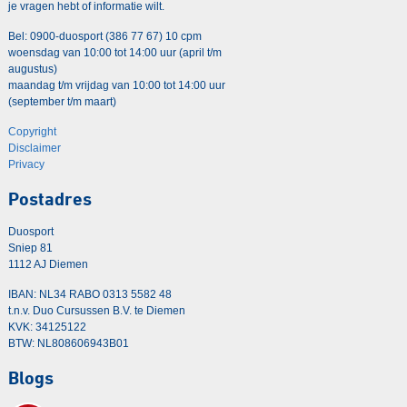
je vragen hebt of informatie wilt.
Bel: 0900-duosport (386 77 67) 10 cpm
woensdag van 10:00 tot 14:00 uur (april t/m
augustus)
maandag t/m vrijdag van 10:00 tot 14:00 uur
(september t/m maart)
Copyright
Disclaimer
Privacy
Postadres
Duosport
Sniep 81
1112 AJ Diemen
IBAN: NL34 RABO 0313 5582 48
t.n.v. Duo Cursussen B.V. te Diemen
KVK: 34125122
BTW: NL808606943B01
Blogs