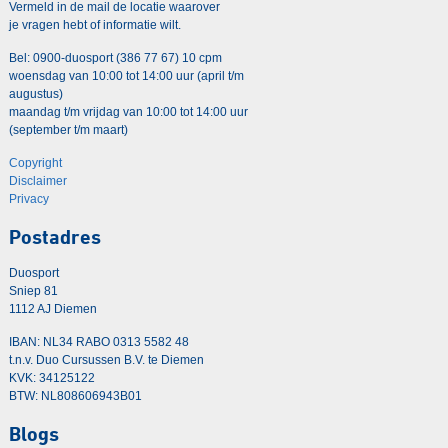
Vermeld in de mail de locatie waarover
je vragen hebt of informatie wilt.
Bel: 0900-duosport (386 77 67) 10 cpm
woensdag van 10:00 tot 14:00 uur (april t/m
augustus)
maandag t/m vrijdag van 10:00 tot 14:00 uur
(september t/m maart)
Copyright
Disclaimer
Privacy
Postadres
Duosport
Sniep 81
1112 AJ Diemen
IBAN: NL34 RABO 0313 5582 48
t.n.v. Duo Cursussen B.V. te Diemen
KVK: 34125122
BTW: NL808606943B01
Blogs