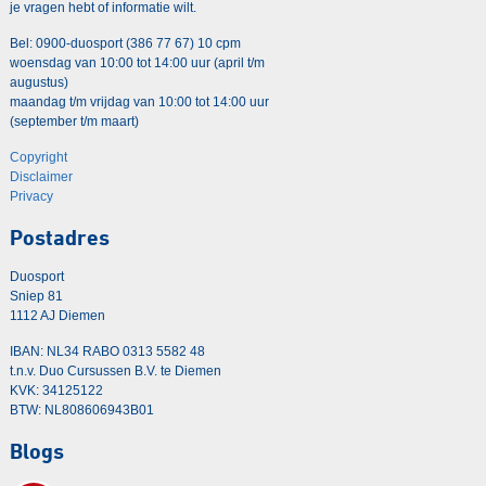
je vragen hebt of informatie wilt.
Bel: 0900-duosport (386 77 67) 10 cpm
woensdag van 10:00 tot 14:00 uur (april t/m
augustus)
maandag t/m vrijdag van 10:00 tot 14:00 uur
(september t/m maart)
Copyright
Disclaimer
Privacy
Postadres
Duosport
Sniep 81
1112 AJ Diemen
IBAN: NL34 RABO 0313 5582 48
t.n.v. Duo Cursussen B.V. te Diemen
KVK: 34125122
BTW: NL808606943B01
Blogs