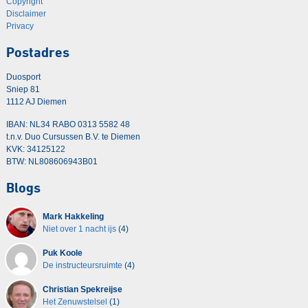
Copyright
Disclaimer
Privacy
Postadres
Duosport
Sniep 81
1112 AJ Diemen
IBAN: NL34 RABO 0313 5582 48
t.n.v. Duo Cursussen B.V. te Diemen
KVK: 34125122
BTW: NL808606943B01
Blogs
Mark Hakkeling
Niet over 1 nacht ijs
(4)
Puk Koole
De instructeursruimte
(4)
Christian Spekreijse
Het Zenuwstelsel
(1)