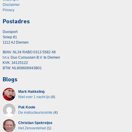
Disclaimer
Privacy
Postadres
Duosport
Sniep 81
1112 AJ Diemen
IBAN: NL34 RABO 0313 5582 48
t.n.v. Duo Cursussen B.V. te Diemen
KVK: 34125122
BTW: NL808606943B01
Blogs
Mark Hakkeling
Niet over 1 nacht ijs
(4)
Puk Koole
De instructeursruimte
(4)
Christian Spekreijse
Het Zenuwstelsel
(1)