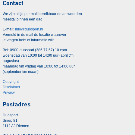
Contact
We zijn altijd per mail bereikbaar en antwoorden
meestal binnen een dag.
E-mail:
info@duosport.nl
Vermeld in de mail de locatie waarover
je vragen hebt of informatie wilt.
Bel: 0900-duosport (386 77 67) 10 cpm
woensdag van 10:00 tot 14:00 uur (april t/m
augustus)
maandag t/m vrijdag van 10:00 tot 14:00 uur
(september t/m maart)
Copyright
Disclaimer
Privacy
Postadres
Duosport
Sniep 81
1112 AJ Diemen