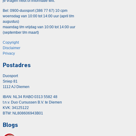
je vragen hebt of informatie wilt.
Bel: 0900-duosport (386 77 67) 10 cpm
woensdag van 10:00 tot 14:00 uur (april t/m
augustus)
maandag t/m vrijdag van 10:00 tot 14:00 uur
(september t/m maart)
Copyright
Disclaimer
Privacy
Postadres
Duosport
Sniep 81
1112 AJ Diemen
IBAN: NL34 RABO 0313 5582 48
t.n.v. Duo Cursussen B.V. te Diemen
KVK: 34125122
BTW: NL808606943B01
Blogs