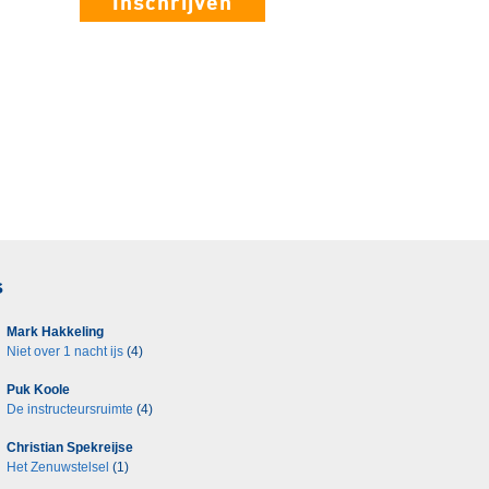
Inschrijven
s
Mark Hakkeling
Niet over 1 nacht ijs
(4)
Puk Koole
De instructeursruimte
(4)
Christian Spekreijse
Het Zenuwstelsel
(1)