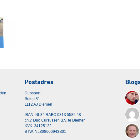
Postadres
Blog
rden
Duosport
Sniep 81
1112 AJ Diemen
IBAN: NL34 RABO 0313 5582 48
t.n.v. Duo Cursussen B.V. te Diemen
KVK: 34125122
BTW: NL808606943B01