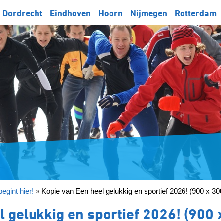
Dordrecht
Eindhoven
Hoorn
Nijmegen
Rotterdam
egint hier!
»
Kopie van Een heel gelukkig en sportief 2026! (900 x 30
 gelukkig en sportief 2026! (900 