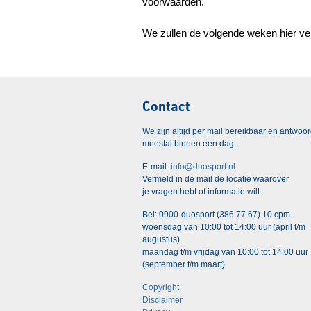
voorwaarden.
We zullen de volgende weken hier ver
Contact
We zijn altijd per mail bereikbaar en antwoo
meestal binnen een dag.
E-mail:
info@duosport.nl
Vermeld in de mail de locatie waarover
je vragen hebt of informatie wilt.
Bel: 0900-duosport (386 77 67) 10 cpm
woensdag van 10:00 tot 14:00 uur (april t/m
augustus)
maandag t/m vrijdag van 10:00 tot 14:00 uur
(september t/m maart)
Copyright
Disclaimer