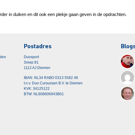
der in duiken en dit ook een plekje gaan geven in de opdrachten.
Postadres
Blog
rden
Duosport
Sniep 81
1112 AJ Diemen
IBAN: NL34 RABO 0313 5582 48
t.n.v. Duo Cursussen B.V. te Diemen
KVK: 34125122
BTW: NL808606943B01