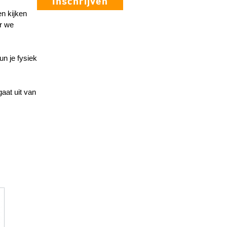
Inschrijven
n kijken
r we
un je fysiek
aat uit van