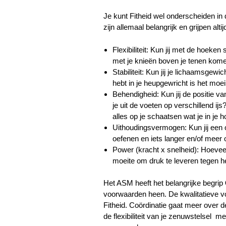
Je kunt Fitheid wel onderscheiden in
zijn allemaal belangrijk en grijpen alt
Flexibiliteit: Kun jij met de hoeken 
met je knieën boven je tenen kome
Stabiliteit: Kun jij je lichaamsgewi
hebt in je heupgewricht is het moei
Behendigheid: Kun jij de positie va
je uit de voeten op verschillend ijs
alles op je schaatsen wat je in je ho
Uithoudingsvermogen: Kun jij een o
oefenen en iets langer en/of meer o
Power (kracht x snelheid): Hoeveel
moeite om druk te leveren tegen het
Het ASM heeft het belangrijke begrip
voorwaarden heen. De kwalitatieve vo
Fitheid. Coördinatie gaat meer over 
de flexibiliteit van je zenuwstels