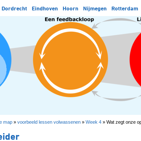
Dordrecht
Eindhoven
Hoorn
Nijmegen
Rotterdam
ie map
»
voorbeeld lessen volwassenen
»
Week 4
»
Wat zegt onze op
eider