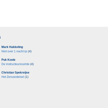
s
Mark Hakkeling
Niet over 1 nacht ijs
(4)
Puk Koole
De instructeursruimte
(4)
Christian Spekreijse
Het Zenuwstelsel
(1)