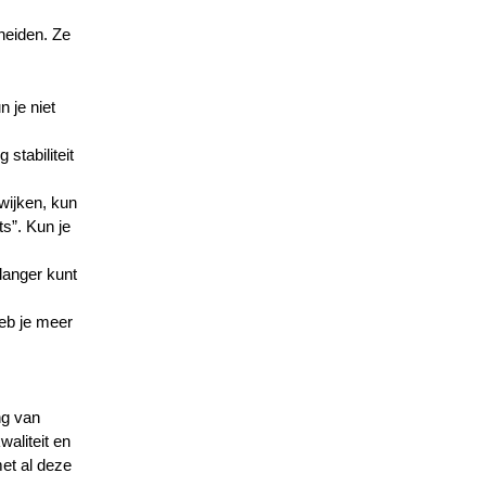
heiden. Ze
n je niet
 stabiliteit
twijken, kun
ts”. Kun je
langer kunt
heb je meer
ng van
aliteit en
et al deze