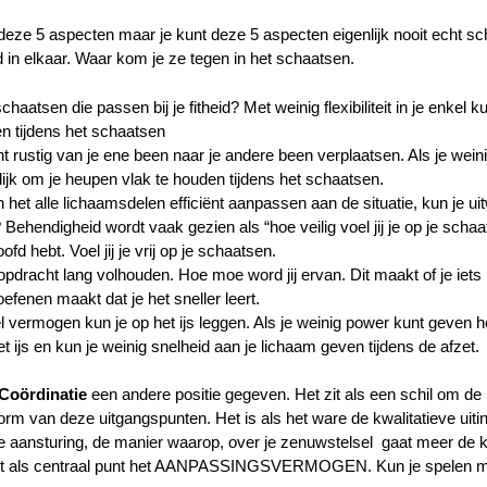
 deze 5 aspecten maar je kunt deze 5 aspecten eigenlijk nooit echt sc
ijd in elkaar. Waar kom je ze tegen in het schaatsen.
schaatsen die passen bij je fitheid? Met weinig flexibiliteit in je enkel ku
n tijdens het schaatsen
cht rustig van je ene been naar je andere been verplaatsen. Als je weinig
lijk om je heupen vlak te houden tijdens het schaatsen.
n het alle lichaamsdelen efficiënt aanpassen aan de situatie, kun je ui
? Behendigheid wordt vaak gezien als “hoe veilig voel jij je op je schaa
ofd hebt. Voel jij je vrij op je schaatsen.
pdracht lang volhouden. Hoe moe word jij ervan. Dit maakt of je iets 
efenen maakt dat je het sneller leert.
 vermogen kun je op het ijs leggen. Als je weinig power kunt geven 
 ijs en kun je weinig snelheid aan je lichaam geven tijdens de afzet.
Coördinatie
een andere positie gegeven. Het zit als een schil om de
rm van deze uitgangspunten. Het is als het ware de kwalitatieve uiti
de aansturing, de manier waarop, over je zenuwstelsel gaat meer de kw
el met als centraal punt het AANPASSINGSVERMOGEN. Kun je spelen m