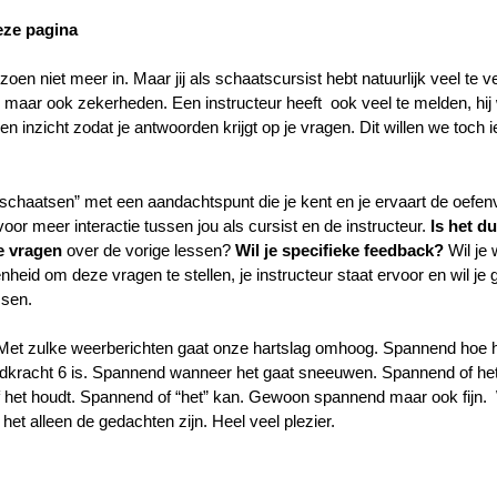
eze pagina
zoen niet meer in. Maar jij als schaatscursist hebt natuurlijk veel te ver
n maar ook zekerheden. Een instructeur heeft ook veel te melden, hij w
en inzicht zodat je antwoorden krijgt op je vragen. Dit willen we toch 
inschaatsen” met een aandachtspunt die je kent en je ervaart de oefen
or meer interactie tussen jou als cursist en de instructeur.
Is het du
e vragen
over de vorige lessen?
Wil je specifieke feedback?
Wil je 
eid om deze vragen te stellen, je instructeur staat ervoor en wil je 
ssen.
t zulke weerberichten gaat onze hartslag omhoog. Spannend hoe h
kracht 6 is. Spannend wanneer het gaat sneeuwen. Spannend of het i
f het houdt. Spannend of “het” kan. Gewoon spannend maar ook fijn
het alleen de gedachten zijn. Heel veel plezier.