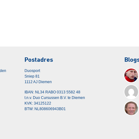
Postadres
Blog
rden
Duosport
Sniep 81
1112 AJ Diemen
IBAN: NL34 RABO 0313 5582 48
t.n.v. Duo Cursussen B.V. te Diemen
KVK: 34125122
BTW: NL808606943B01