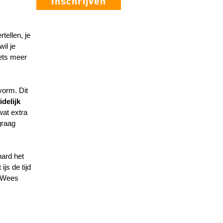
Inschrijven
tellen, je
il je
iets meer
vorm. Dit
idelijk
wat extra
graag
ard het
js de tijd
. Wees