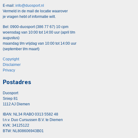
E-mail:
info@duosport.nl
Vermeld in de mail de locatie waarover
je vragen hebt of informatie wilt.
Bel: 0900-duosport (386 77 67) 10 cpm
woensdag van 10:00 tot 14:00 uur (april t/m
augustus)
maandag t/m vrijdag van 10:00 tot 14:00 uur
(september t/m maart)
Copyright
Disclaimer
Privacy
Postadres
Duosport
Sniep 81
1112 AJ Diemen
IBAN: NL34 RABO 0313 5582 48
t.n.v. Duo Cursussen B.V. te Diemen
KVK: 34125122
BTW: NL808606943B01