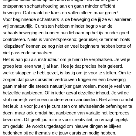
ontspannen schaatshouding aan en gaan minder efficiënt
bewegen. Dat maakt de kans op vallen alleen maar groter!
Voor beginnende schaatsers is de beweging die jij ze wil aanleren
vrij onnatuurlijk. Cursisten hebben minder begrip van de
schaatsbeweging en kunnen hun lichaam op het ijs minder goed
controleren. Niets is vanzelfsprekend: gebruikelijke termen zoals
“diepzitten” kennen ze nog niet en veel beginners hebben botte of
niet passende schaatsen.
Het is aan jou als instructeur om je hierin te verplaatsen. Je wil je
groep iets leren wat jij al kan. Hoe je dat precies hebt geleerd,
welke stappen je hebt gezet, is lastig om je voor te stellen. Om te
zorgen dat jouw cursisten vertrouwen krijgen en een beweging
gaan maken die steeds natuurlijker gaat voelen, moet je veel van
hetzelfde aanbieden. Of in ieder geval dezelfde inhoud. Je wil de
stof namelijk wel in een andere vorm aanbieden. Niet alleen omdat
het leuk is voor jou en je cursisten om afwisselende oefeningen te
doen, maar ook omdat het aanbieden van variatie het leerproces
bevordert. Dit geeft jou ruimte voor creativiteit, en vraagt tegelijk
om geduld. Je wordt uitgedaagd om nieuwe dingen te blijven
bedenken bij de thema’s die jouw cursisten nodig hebben.