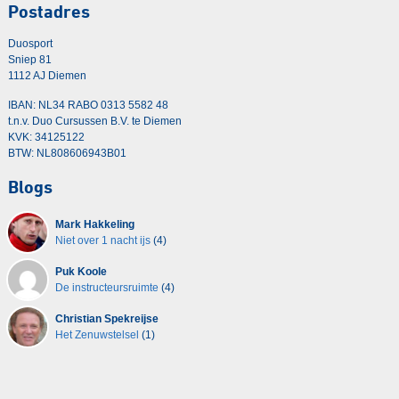
Postadres
Duosport
Sniep 81
1112 AJ Diemen
IBAN: NL34 RABO 0313 5582 48
t.n.v. Duo Cursussen B.V. te Diemen
KVK: 34125122
BTW: NL808606943B01
Blogs
Mark Hakkeling
Niet over 1 nacht ijs
(4)
Puk Koole
De instructeursruimte
(4)
Christian Spekreijse
Het Zenuwstelsel
(1)