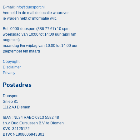
E-mail:
info@duosport.nl
Vermeld in de mail de locatie waarover
je vragen hebt of informatie wilt.
Bel: 0900-duosport (386 77 67) 10 cpm
woensdag van 10:00 tot 14:00 uur (april t/m
augustus)
maandag t/m vrijdag van 10:00 tot 14:00 uur
(september t/m maart)
Copyright
Disclaimer
Privacy
Postadres
Duosport
Sniep 81
1112 AJ Diemen
IBAN: NL34 RABO 0313 5582 48
t.n.v. Duo Cursussen B.V. te Diemen
KVK: 34125122
BTW: NL808606943B01